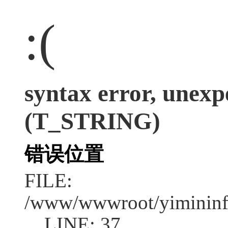
:(
syntax error, unexpe
(T_STRING)
错误位置
FILE:
/www/wwwroot/yimininf
LINE: 37