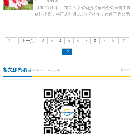

2020-09-27
2020年9月8日，加拿大安省省提名移民办公室提出新
修订提案，将正式引进EOI打分机制，该修正案公示
期为45天，到10月23日截止，这意味着无雅思移民移
民时代即将成为过去......如何把握最后的低门槛移民
福利？ ...
1...
上一页
2
3
4
5
6
7
8
9
10
11
12
相关移民项目
More+
Related immigrants