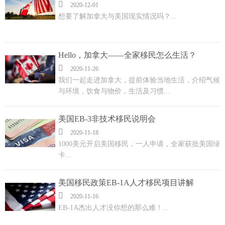

2020-12-01
想要了解加拿大与美国现实情况吗？...
Hello，加拿大——全家移民怎么生活？

2020-11-26
我们一起走进加拿大，提前体验当地生活，介绍气候
与环境，饮食与物价，生活及习惯...
美国EB-3非技术移民说明会

2020-11-18
1000美元开启美国移民，一人申请，全家获批美国绿
卡...
美国移民政策EB-1A人才移民项目讲解

2020-11-16
EB-1A杰出人才没你想的那么难！...