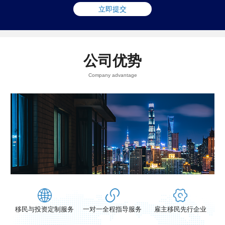
立即提交
公司优势
Company advantage
dy
Nicolas Laurin
达伦 斯尔沃
咨询
在线咨询
在线咨询
移民与投资定制服务
一对一全程指导服务
雇主移民先行企业