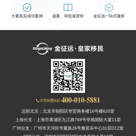
大量真实成功案例
递案、审批速度快
金征远一站式服务
燕菲
Daniel Yang
加拿大资深律师
咨询
在线咨询
在线咨询
总部北京：北京市朝阳区华贸商务楼16号楼625室
上海分支：上海市黄浦区九江路769号华旭国际大厦11层
广州分支：广州市天河区华夏路26号雅居乐中心31层D12室