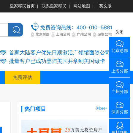
皇家移民首页
|
联系皇家移民
|
网站地图
|
英文版
关闭
北京总部
首家大陆客户优先日期激活广领馆面签公司
批量客户已成功登陆美国并拿到美国绿卡
上海分部
免费评估
广州分部
热门项目
More+
深圳分部
资料领取