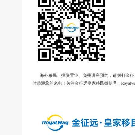
海外移民、投资置业、免费讲座预约，请拨打金征
时恭迎您的来电！关注金征远皇家移民微信号：
Royalw