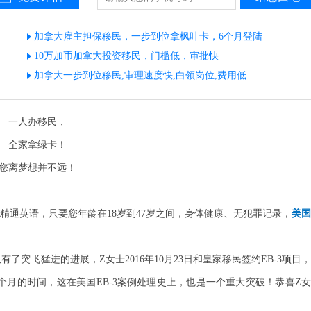
加拿大雇主担保移民，一步到位拿枫叶卡，6个月登陆
10万加币加拿大投资移民，门槛低，审批快
加拿大一步到位移民,审理速度快,白领岗位,费用低
一人
办移民
，
全家
拿
绿卡！
您离梦想并不远！
精通英语，只要您年龄在
18岁到47岁之间
，身体健康、无犯罪记录，
美国
又有了突飞猛进的进展，Z女士2016年10月23日
和皇家移民签约
EB-3项目
两个月的时间，
这
在美国
EB-3案例处理史上，也是一个重大突破！恭喜
Z