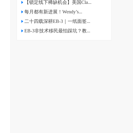
【锁定线下稀缺机会】美国Cla...
移
每月都有新进展！Wendy’s...
二十四载深耕EB-3｜一纸面签...
EB-3非技术移民最怕踩坑？教...
移