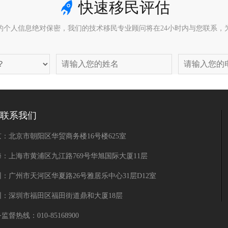
快速移民评估
的个人信息绝对保密，我们的技术移民专业顾问将在24小时内与您联系，
联系我们
：北京市朝阳区华贸商务楼16号楼625室
海：上海市黄浦区九江路769号华旭国际大厦11层
：广州市天河区华夏路26号雅居乐中心31层D12室
圳：深圳市福田区福田街道鼎和大厦18层
监督热线：010-85168900