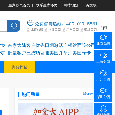
皇家移民首页
|
联系皇家移民
|
网站地图
|
英文版
关闭
北京总部
首家大陆客户优先日期激活广领馆面签公司
批量客户已成功登陆美国并拿到美国绿卡
上海分部
免费评估
广州分部
热门项目
More+
深圳分部
资料领取