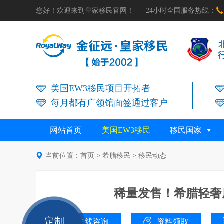

您好！欢迎来到皇家移民官网！
24小时全国服务热线：
美国EW3移民项目开拓者
每月都有广领馆面签通过客户
网站首页
美国EW3移民
移民国家

当前位置：
首页
>
希腊移民
>
移民动态
稀量发售！希腊轻奢度
定制
在线咨询
资料领取