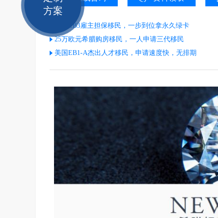
方案
美国EB3雇主担保移民，一步到位拿永久绿卡
25万欧元希腊购房移民，一人申请三代移民
美国EB1-A杰出人才移民，申请速度快，无排期