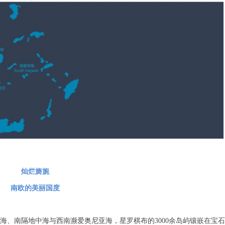
灿烂旖旎
南欧的美丽国度
海、南隔地中海与西南濒爱奥尼亚海，星罗棋布的3000余岛屿镶嵌在宝石