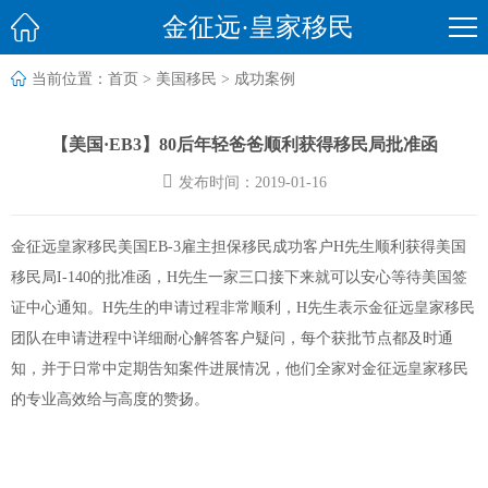

金征远·皇家移民

当前位置：
首页
>
美国移民
>
成功案例
【美国·EB3】80后年轻爸爸顺利获得移民局批准函

发布时间：2019-01-16
金征远皇家移民美国EB-3雇主担保移民成功客户H先生顺利获得美国
移民局I-140的批准函，H先生一家三口接下来就可以安心等待美国签
证中心通知。H先生的申请过程非常顺利，H先生表示金征远皇家移民
团队在申请进程中详细耐心解答客户疑问，每个获批节点都及时通
知，并于日常中定期告知案件进展情况，他们全家对金征远皇家移民
的专业高效给与高度的赞扬。