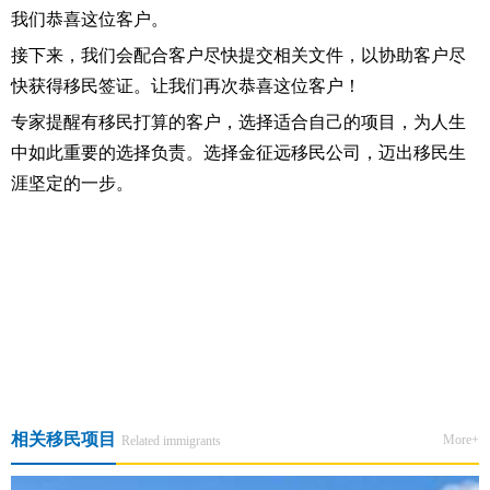
我们恭喜这位客户。
接下来，我们会配合客户尽快提交相关文件，以协助客户尽
快获得移民签证。让我们再次恭喜这位客户！
专家提醒有移民打算的客户，选择适合自己的项目，为人生
中如此重要的选择负责。选择金征远移民公司，迈出移民生
涯坚定的一步。
上一篇:于女士喜得美国EB3项目移民局接收函
下一篇:【案例分享】从加国拒签到赴美定居！90后宝妈通过EB-3非技
术移民解锁孩子美式教育新机遇
相关移民项目
More+
Related immigrants