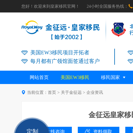

您好！欢迎来到皇家移民官网！
24小时全国服务热线：
美国EW3移民项目开拓者
每月都有广领馆面签通过客户
网站首页
美国EW3移民
移民国家

当前位置：
首页
>
关于金征远
>
企业资讯
金征远皇家移民
定制
在线咨询
资料领取