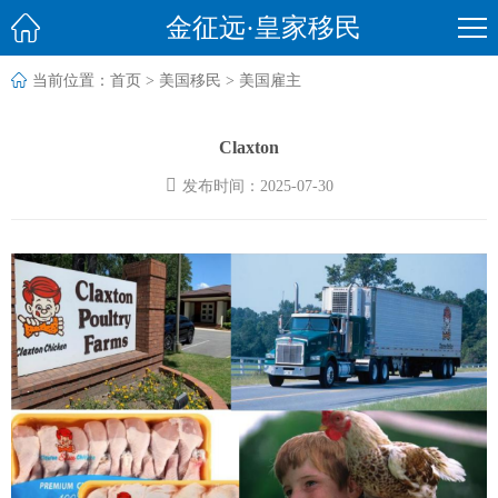

金征远·皇家移民

当前位置：
首页
>
美国移民
>
美国雇主
Claxton

发布时间：2025-07-30