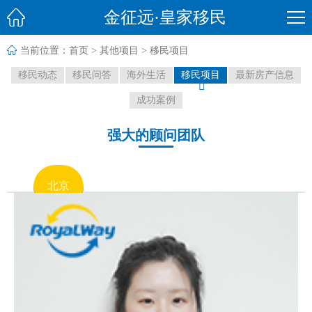

金征远·皇家移民

当前位置：
首页
>
其他项目
>
移民项目
移民动态
移民问答
海外生活
移民项目
最新房产信息

成功案例
强大的顾问团队
北京
上海
广州
律师团队