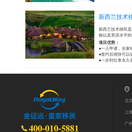
新西兰技术
新西兰技术移民是
验以及英语水平的
项目优势：
●一人申请，全家
●签约后很快可以
●一步到位拿永久
北京
上
广州