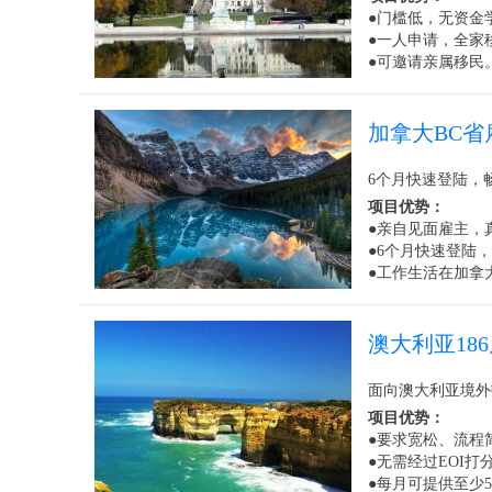
●门槛低，无资金
●一人申请，全家
●可邀请亲属移民
加拿大BC省
6个月快速登陆，
项目优势：
●亲自见面雇主，
●6个月快速登陆
●工作生活在加拿
澳大利亚18
面向澳大利亚境外
项目优势：
●要求宽松、流程
●无需经过EOI
●每月可提供至少50