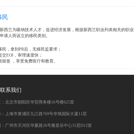
移民
新西兰为吸纳技术人才，促进经济发展，根据新西兰职业列表相关的职业
申请人而设立的移民类别。
移民，拿到PR后，无移民监要求；
提交EOI，审理速度快；
居留签 ，享受免费医疗和教育。
联系我们
：北京市朝阳区华贸商务楼16号楼625室
海：上海市黄浦区九江路769号华旭国际大厦11层
：广州市天河区华夏路26号雅居乐中心31层D12室