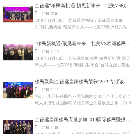
金征远“移民新机遇·预见新未来—北美VS欧洲移民私享会”圆满成功

2019-12-04
2019年11月30日，北京瑞雪初晴，金征远皇家移
民“移民新机遇·预见新未来——北美VS欧洲移民私
享会”北京活动在中国大饭店圆满举办！...
“移民新机遇·预见新未来—北美VS欧洲移民私享会”深圳首站告捷

2019-11-19
2019年11月16日，金征远皇家移民“移民新机遇·预见
新未来——北美VS欧洲移民私享会”首站在深圳隆重
召开，活动现场为大家带来当下最热门的加拿大，美
国，希腊及土耳其移民与出国投资等项目，受到了现
移民聚焦|金征远皇家移民荣获“2019专业诚信机构建设奖”
场来宾朋友们的好评。...

2019-11-11
为进一步开拓移民行业国际间的交流与合作，促进全
球人才流动及国际移民相关事业的发展及进步，2019
年11月7-8日，为期两天的“2019国际移民暨海外投资
文化交流峰会（北京峰会）”在京盛大召开！金征远
金征远皇家移民应邀参加2019国际移民暨投资文化交流峰会
皇家移民受邀参加此次盛会，并荣获“2019专业诚信

2019-11-08
机构建设奖”。...