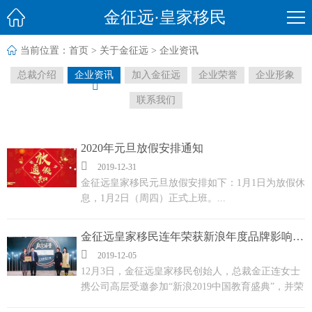

金征远·皇家移民

当前位置：
首页
>
关于金征远
>
企业资讯
总裁介绍
企业资讯
加入金征远
企业荣誉
企业形象

联系我们
2020年元旦放假安排通知

2019-12-31
金征远皇家移民元旦放假安排如下：1月1日为放假休
息，1月2日（周四）正式上班。...
金征远皇家移民连年荣获新浪年度品牌影响力移民机构大奖

2019-12-05
12月3日，金征远皇家移民创始人，总裁金正连女士
携公司高层受邀参加“新浪2019中国教育盛典”，并荣
获“2019年度品牌影响力移民机构”大奖！...