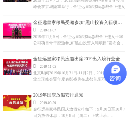
2019年11月7日， 2019国际移民暨海外投资文化交流
峰会在京城隆重举行，金征远皇家移民总裁金正连女
士携公司业务骨干应邀参加此次盛会，与热门移民国
家驻华政要及上百位行业精英，业界专家齐聚一堂，
金征远皇家移民受邀参加“黑山投资入籍项目”发布会
探讨行业发展趋势，分享创新经验，解读全球移民最

2019-11-07
新动态，以期为我们的客户提供更完善的出国规划服
2019年11月5日，金征远皇家移民总裁金正连女士率
务。...
公司项目骨干应邀参加“黑山投资入籍项目”发布会，
会上特邀黑山共和国驻华大使HE Darko Pajovic先
生，黑山移民局局长Dejan Medojevic先生等嘉宾亲临
金征远皇家移民应邀出席2019出入境行业全球峰会并载誉而归
现场。会后金总与黑山共和国大使及局长先生进行了

2019-11-05
友好交流并合影留念。...
北京时间2019年10月31日-11月2日，2019 出入境行
业全球峰会暨年度表彰盛典在成都首座万豪酒店举
行，金征远皇家移民总裁金总携公司项目部骨干受邀
出席此次活动，并荣获2019中国出入境风云榜杰出贡
2019年国庆放假安排通知
献奖。...

2019-09-29
金征远皇家移民国庆放假安排如下：9月30日至10月7
日为放假休息，10月8日（周二）正式上班。...