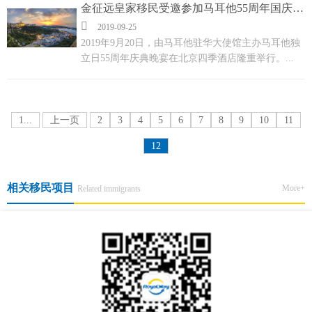
金征远皇家移民受邀参加马耳他55周年国庆庆典

2019-09-25
2019年9月20日，由马耳他驻华大使馆主办马耳他独
立日55周年庆典晚宴在北京四季酒店隆重举行。...
1...
上一页
2
3
4
5
6
7
8
9
10
11
12
相关移民项目
More+
Related immigrants