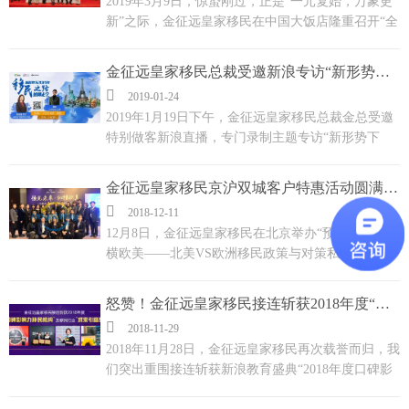
2019年3月9日，惊蛰刚过，正是“一元复始，万象更
新”之际，金征远皇家移民在中国大饭店隆重召开“全
球问道·移民无间”移民主题盛典，特邀希腊驻华公使
Emmanuel Stantzos（善德思·恩马努尔）先生及欧
金征远皇家移民总裁受邀新浪专访“新形势下2019年移民之路如何走？”
洲，美国，加拿大移民专家现场说法...

2019-01-24
2019年1月19日下午，金征远皇家移民总裁金总受邀
特别做客新浪直播，专门录制主题专访“新形势下
2019年移民之路如何走？”为广大网友讲述美国加拿
大欧洲等移民热门国家政策风云，海外移居成功之道
金征远皇家移民京沪双城客户特惠活动圆满成功
及如何慎重选择欧洲投资移民项目。...

2018-12-11
12月8日，金征远皇家移民在北京举办“预见未来·纵
横欧美——北美VS欧洲移民政策与对策私享会”，9
日，在上海举办“一站式全球资产配置VIP尊享会”，
连续两天的客户特惠活动圆满成功！现场座无虚席，
怒赞！金征远皇家移民接连斩获2018年度“口碑影响力移民机构”及移民行业“求索引路奖”！
排满加座，反响热烈！大家在私享会中一起探讨、学

2018-11-29
习、分享、提问、答疑，可谓是收获颇丰！活动现场
2018年11月28日，金征远皇家移民再次载誉而归，我
惊喜不断，火爆异常！...
们突出重围接连斩获新浪教育盛典“2018年度口碑影
响力移民机构”，百度教育盛典移民行业“求索引路