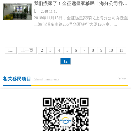
奖”！11月27日金征远皇家移民总裁金正连女士携市
我们搬家了！金征远皇家移民上海分公司乔迁之喜！
场总监张先生受邀参加新浪教育访谈并在今日参加颁

2018-11-15
奖仪式，项目部经理郭先生也在今日参加百度教育盛
2018年11月15日，金征远皇家移民上海分公司乔迁至
典并领奖。...
上海市浦东南路256号华夏银行大厦1207室。...
1...
上一页
2
3
4
5
6
7
8
9
10
11
12
相关移民项目
More+
Related immigrants