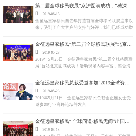
金征远皇家移民总部与分公司团队的合力打造下成功
第二届全球移民联展”京沪圆满成功，“穗深专场”火热开启！
举办，活...

2019-06-18
金征远皇家移民自去年打造首届全球移民联展盛事以
来，受到了广大客户的支持与好评，我们已经成功举
办了“第二届全球移民......
金征远皇家移民“第二届全球移民联展”北京首站成功！

2019-05-28
2019年5月25日，金征远皇家移民“第二届全球移民联
展”首站北京圆满成功！活动现场内容丰富，整合海
外移民与投资，详解北美传统移民与欧洲及东南亚投
资项目， 为广大客户带来了一场别开生面的“出国盛
金征远皇家移民总裁受邀参加“2019全球资产配置高峰论坛”并发言
宴”，获得了在场嘉宾与来宾们的好评！...

2019-05-23
2019年5月21日，金征远皇家移民总裁金正连女士受
邀参加行业高峰论坛并发言...
金征远皇家移民“ 全球问道·移民无间”出国盛典圆满成功！

2019-03-13