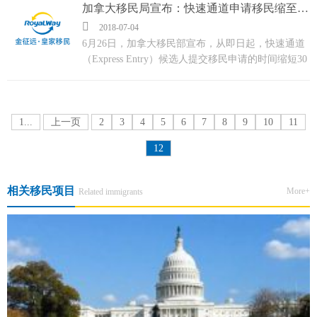
谅解备忘录。...
加拿大移民局宣布：快速通道申请移民缩至60天！

2018-07-04
6月26日，加拿大移民部宣布，从即日起，快速通道
（Express Entry）候选人提交移民申请的时间缩短30
天。在这之前，原本的准备时间为90天，也就是说，
整整缩短了1个月！...
1...
上一页
2
3
4
5
6
7
8
9
10
11
12
相关移民项目
More+
Related immigrants