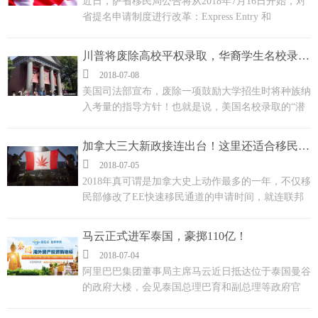
近日，萨省移民局公告将从2018年7月16日开始，对
省提名申请制度进行改革：Express Entry 和
Occupation In Demand 两个无雇主类别的申请将实行
EOI制度，不再先到先得，而是和联邦EE一样按分数
川普将废除高校平权录取，华裔学生名校录取的春天就要来了！
邀请。...

2018-07-08
美国司法部宣布，废除一项鼓励大学招生时将种族纳
入考量的指导方针！也就是说，美国名校录取的“潜
规则”：按“种族配额”招生的时代就要结束了。新政
将推行无种族公平竞争，不分肤色，择优录取。要知
加拿大三大新政接连出台！这里还适合移民吗？
道，以前上哈佛，SAT成绩亚裔要比白人高出140

2018-07-05
分，黑人高出540分才有机会同等录取。...
​2018年真可谓是加拿大史上动作最多的一年，不仅移
民部修改了EE快速移民通道的申请时间，就连联邦
政府也开始搞各种大动作，接连通过了C-46，C-45，
C-21法案…...
马云正式进军泰国，豪掷110亿！

2018-07-04
阿里巴巴集团董事局主席马云近日抵达位于泰国曼谷
的政府大楼，会见泰国总理巴育和副总理等政府官
员，并与泰方签署了投资、电子商务和旅游等方面的