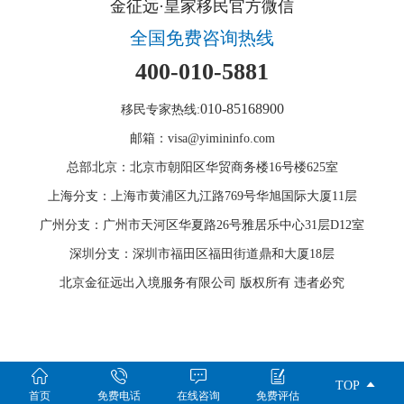
金征远·皇家移民官方微信
全国免费咨询热线
400-010-5881
010-85168900
移民专家热线:
邮箱：visa@yimininfo.com
总部北京：北京市朝阳区华贸商务楼16号楼625室
上海分支：上海市黄浦区九江路769号华旭国际大厦11层
广州分支：广州市天河区华夏路26号雅居乐中心31层D12室
深圳分支：深圳市福田区福田街道鼎和大厦18层
北京金征远出入境服务有限公司 版权所有 违者必究





TOP
首页
免费电话
在线咨询
免费评估