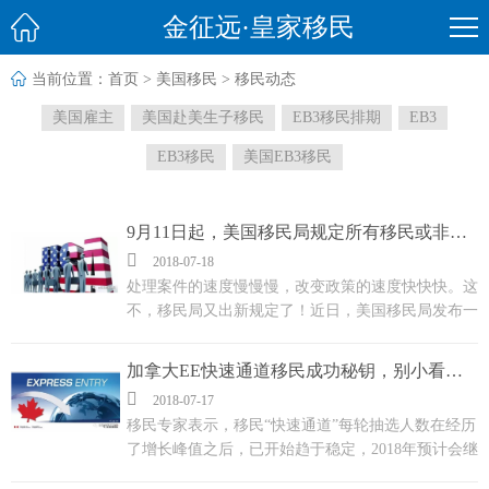

金征远·皇家移民

当前位置：
首页
>
美国移民
>
移民动态
美国雇主
美国赴美生子移民
EB3移民排期
EB3
EB3移民
美国EB3移民
9月11日起，美国移民局规定所有移民或非移民签证再无补件机会

2018-07-18
处理案件的速度慢慢慢，改变政策的速度快快快。这
不，移民局又出新规定了！近日，美国移民局发布一
份政策备忘录（policy memorandum），规定9月11日
起，美国移民局规定所有移民或非移民签证，都
加拿大EE快速通道移民成功秘钥，别小看这些额外加分
被“剥夺”补件机会。简单地来说，就是递交材料时若

2018-07-17
不充分或者出错了，直接就拒签！ ...
移民专家表示，移民“快速通道”每轮抽选人数在经历
了增长峰值之后，已开始趋于稳定，2018年预计会继
续保持在2750人/轮的相近数值。可以说，如果多一