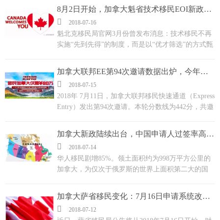
些了解和准备，通过EE移民的速度也是蛮快的。...
8月2日开始，加拿大魁省技术移民EOI新政实施

2018-07-16
魁北克移民局官网3月份曾发布消息：技术移民不再
实施“先到先得”的制度，而是以“优才筛选”的方式甄
选移民申请人。这一消息在昨天确认了具体实施时
间！...
加拿大联邦EE第94次邀请数据出炉，今年还有3万多名额可使用

2018-07-15
2018年 7月11日，加拿大联邦移民快速通道（Express
Entry）发出第94次邀请。本轮分数线为442分，共邀
请3750人，不分职业、不分类别。...
加拿大新政陆续出台，中国申请人过签率高达88%

2018-07-14
华人移民剧增85%。领土面积约为998万平方公里的
加拿大，为仅次于俄罗斯的世界上面积第二大的国
家。加拿大人口总数约为3700万，仅排在世界第38
位。...
加拿大萨省移民变化：7月16日申请系统改为EOI邀请！

2018-07-12