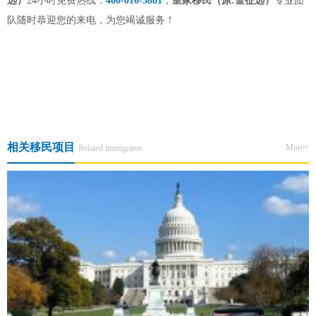
远）
24小时免费热线：
400-010-5881
，
皇家移民（原
:金征远）
专业团
队随时恭迎您的来电，为您竭诚服务！
上一篇:EB-5快讯！移民局最新EB-5审案进度出炉！
下一篇:【锁定线下稀缺机会】美国Claxton雇主团队9 月来华！EB-3非
技术移民线下见面会正式开启预约
相关移民项目
More+
Related immigrants