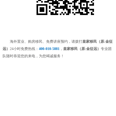
海外置业、购房移民、免费讲座预约，请拨打
皇家移民（原:金征
远）
24小时免费热线：
400-010-5881
，
皇家移民（原:金征远）
专业团
队随时恭迎您的来电，为您竭诚服务！
上一篇:大跃进！2016年12月移民局审案进度表新鲜出炉！
下一篇:【锁定线下稀缺机会】美国Claxton雇主团队9 月来华！EB-3非