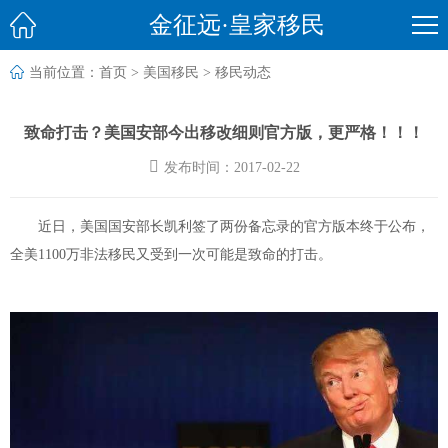

金征远·皇家移民

当前位置：
首页
>
美国移民
>
移民动态
致命打击？美国安部今出移改细则官方版，更严格！！！

发布时间：2017-02-22
近日，
美国国安部长凯利签了两份备忘录
的官方版本终于公布，
全美1100万非法移民又受到一次可能是致命的打击。