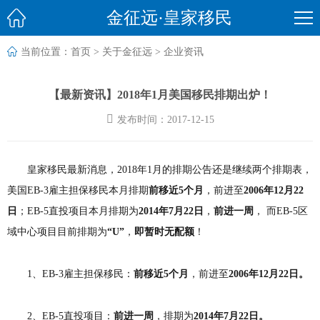

金征远·皇家移民

当前位置：
首页
>
关于金征远
>
企业资讯
【最新资讯】2018年1月美国移民排期出炉！

发布时间：2017-12-15
皇家移民最新消息，2018年1月的排期公告还是继续两个排期表，
美国EB-3雇主担保移民本月排期
前移近5个月
，前进至
2006年12月22
日
；EB-5直投项目本月排期为
2014年7月22日
，
前进一周
， 而EB-5区
域中心项目目前排期为
“U”
，
即暂时无配额
！
1、EB-3雇主担保移民：
前移近5个月
，前进至
2006年12月22日。
2、EB-5直投项目：
前进一周
，排期为
2014年7月22日。