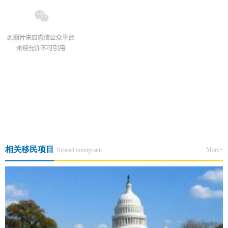
上一篇:喜大普奔！皇家移民荣获因私出入境协会年度表彰
下一篇:金征远皇家移民总裁应邀出席《2026安提瓜和巴布达亚太旅游
峰会》为您带来现场最新消息
相关移民项目
More+
Related immigrants