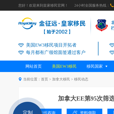

您好！欢迎来到皇家移民官网！
24小时全国服务热线：
美国EW3移民项目开拓者
每月都有广领馆面签通过客户
网站首页
美国EW3移民
移民国家

当前位置：
首页
>
加拿大移民
>
移民动态
加拿大EE第95次筛
定制
在线咨询
资料领取