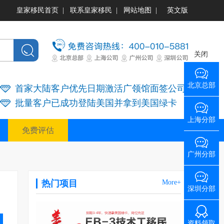
皇家移民首页
|
联系皇家移民
|
网站地图
|
英文版
关闭
北京总部
首家大陆客户优先日期激活广领馆面签公司
批量客户已成功登陆美国并拿到美国绿卡
上海分部
免费评估
广州分部
热门项目
More+
深圳分部
资料领取