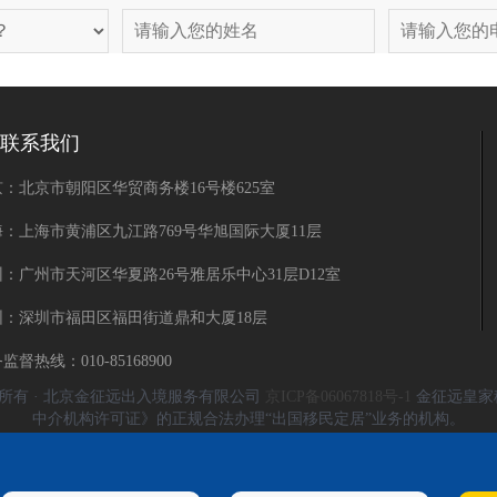
联系我们
：北京市朝阳区华贸商务楼16号楼625室
海：上海市黄浦区九江路769号华旭国际大厦11层
：广州市天河区华夏路26号雅居乐中心31层D12室
圳：深圳市福田区福田街道鼎和大厦18层
监督热线：010-85168900
Reserved 版权所有 · 北京金征远出入境服务有限公司
京ICP备06067818号-1
金征远皇家
中介机构许可证》的正规合法办理“出国移民定居”业务的机构。