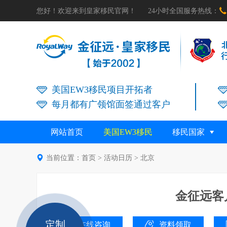

您好！欢迎来到皇家移民官网！
24小时全国服务热线：
美国EW3移民项目开拓者
每月都有广领馆面签通过客户
网站首页
美国EW3移民
移民国家

当前位置：
首页
>
活动日历
>
北京
金征远客
定制
在线咨询
资料领取