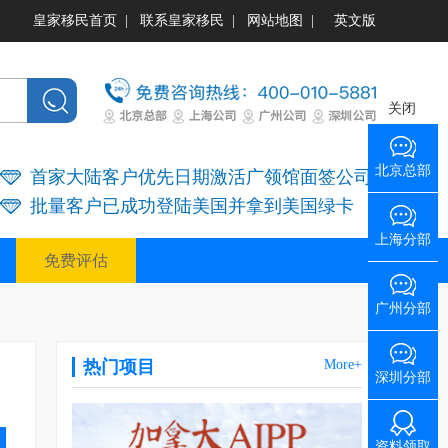
皇家移民首页
|
联系皇家移民
|
网站地图
|
英文版
关闭
北京总部
首家大陆客户优先日期激活广领馆面签公司
批量客户已成功登陆美国并拿到美国绿卡
上海分部
免费评估
广州分部
热门项目
More+
深圳分部
资料领取