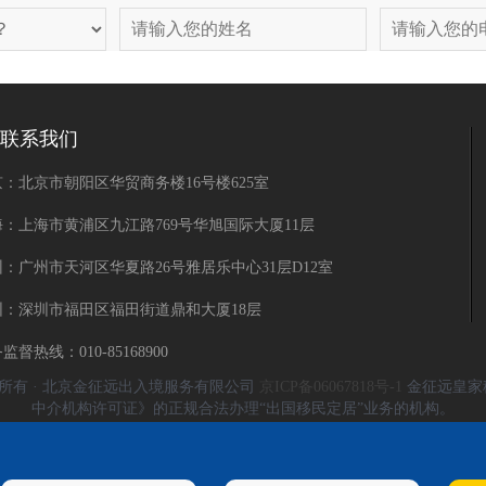
联系我们
：北京市朝阳区华贸商务楼16号楼625室
海：上海市黄浦区九江路769号华旭国际大厦11层
：广州市天河区华夏路26号雅居乐中心31层D12室
圳：深圳市福田区福田街道鼎和大厦18层
监督热线：010-85168900
Reserved 版权所有 · 北京金征远出入境服务有限公司
京ICP备06067818号-1
金征远皇家
中介机构许可证》的正规合法办理“出国移民定居”业务的机构。