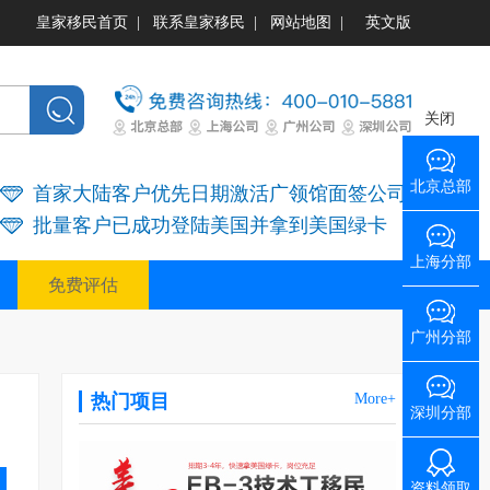
皇家移民首页
|
联系皇家移民
|
网站地图
|
英文版
关闭
北京总部
首家大陆客户优先日期激活广领馆面签公司
批量客户已成功登陆美国并拿到美国绿卡
上海分部
免费评估
广州分部
热门项目
More+
深圳分部
资料领取