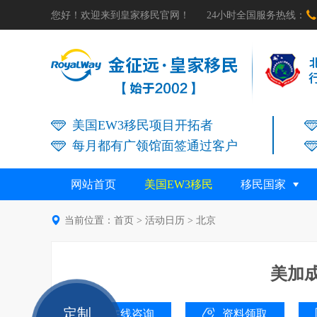

您好！欢迎来到皇家移民官网！
24小时全国服务热线：
美国EW3移民项目开拓者
每月都有广领馆面签通过客户
网站首页
美国EW3移民
移民国家

当前位置：
首页
>
活动日历
>
北京
美加
定制
在线咨询
资料领取