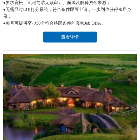
●要求宽松、流程简洁无须审计、面试及解释资金来源；
●无需经过EOI打分系统，符合条件即可申请，一步到位获得永居身
份；
●每月可提供至少50个符合移民条件的真实Job Offer。
查看详情