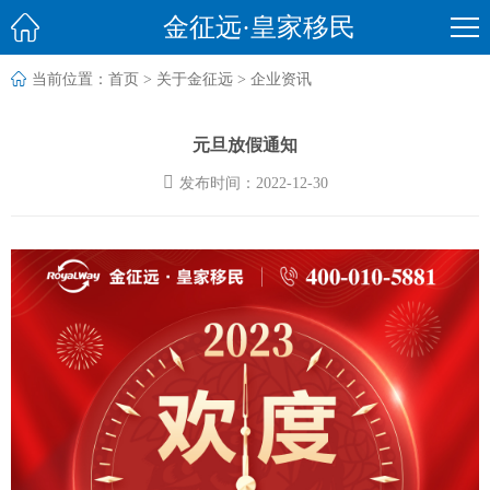

金征远·皇家移民

当前位置：
首页
>
关于金征远
>
企业资讯
元旦放假通知

发布时间：2022-12-30