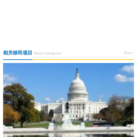
上一篇:载誉而归！金征远皇家移民创始人受邀参加“2022年搜狐教育
盛典”
下一篇:金征远皇家移民总裁应邀出席《2026安提瓜和巴布达亚太旅游
峰会》为您带来现场最新消息
相关移民项目
More+
Related immigrants