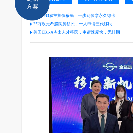
方案
美国EB3雇主担保移民，一步到位拿永久绿卡
25万欧元希腊购房移民，一人申请三代移民
美国EB1-A杰出人才移民，申请速度快，无排期