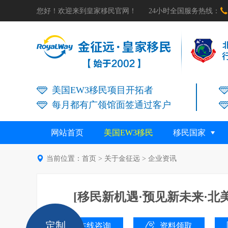

您好！欢迎来到皇家移民官网！
24小时全国服务热线：
美国EW3移民项目开拓者
每月都有广领馆面签通过客户
网站首页
美国EW3移民
移民国家

当前位置：
首页
>
关于金征远
>
企业资讯
[移民新机遇·预见新未来·北
定制
在线咨询
资料领取