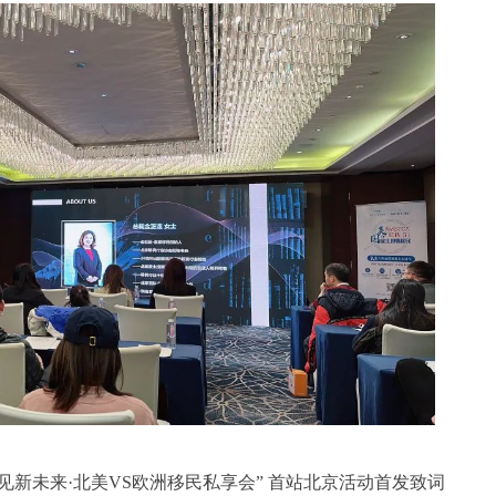
新未来·北美VS欧洲移民私享会” 首站北京活动首发致词