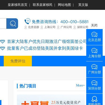
皇家移民首页
|
联系皇家移民
|
网站地图
|
英文版
关闭
北京总部
首家大陆客户优先日期激活广领馆面签公司
批量客户已成功登陆美国并拿到美国绿卡
上海分部
免费评估
广州分部
热门项目
More+
深圳分部
资料领取