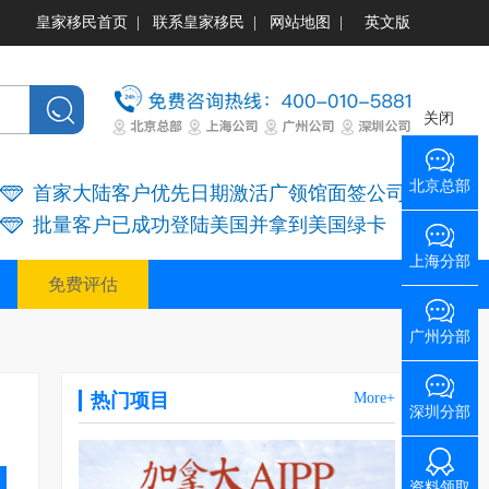
皇家移民首页
|
联系皇家移民
|
网站地图
|
英文版
关闭
北京总部
首家大陆客户优先日期激活广领馆面签公司
批量客户已成功登陆美国并拿到美国绿卡
上海分部
免费评估
广州分部
热门项目
More+
深圳分部
资料领取