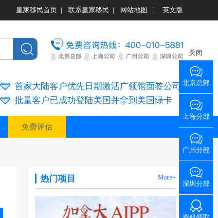
皇家移民首页
|
联系皇家移民
|
网站地图
|
英文版
关闭
北京总部
首家大陆客户优先日期激活广领馆面签公司
批量客户已成功登陆美国并拿到美国绿卡
上海分部
免费评估
广州分部
热门项目
More+
深圳分部
资料领取