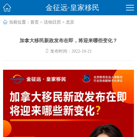

金征远·皇家移民

当前位置：
首页
>
活动日历
>
北京
加拿大移民新政发布在即，将迎来哪些变化？

发布时间：2022-10-21